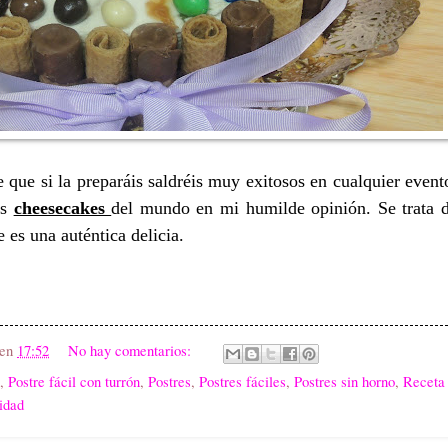
 que si la preparáis saldréis muy exitosos en cualquier event
es
cheesecakes
del mundo en mi humilde opinión. Se trata 
 es una auténtica delicia.
en
17:52
No hay comentarios:
,
Postre fácil con turrón
,
Postres
,
Postres fáciles
,
Postres sin horno
,
Receta
idad