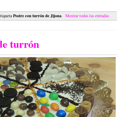
Postre con turrón de Jijona
etiqueta
.
Mostrar todas las entradas
de turrón