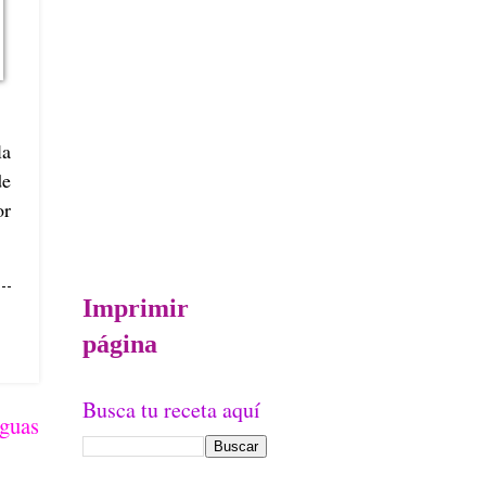
la
de
or
Imprimir
página
Busca tu receta aquí
iguas