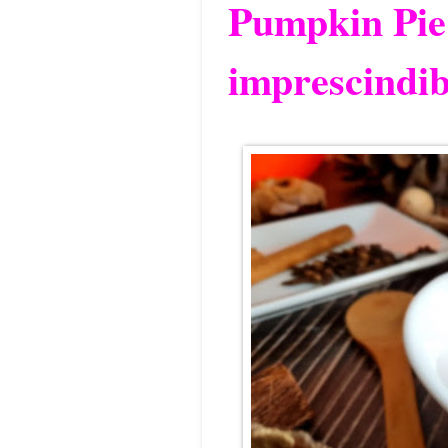
Pumpkin Pie 
imprescindib