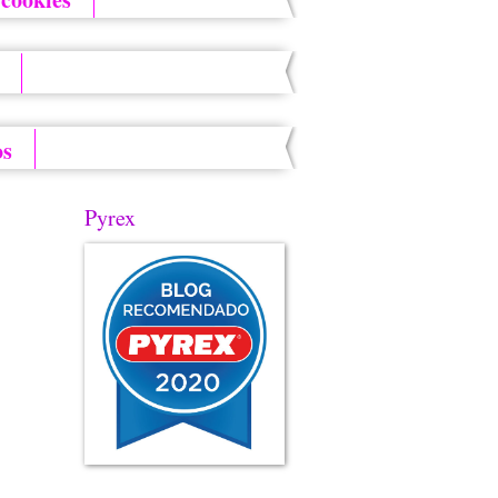
os
Pyrex