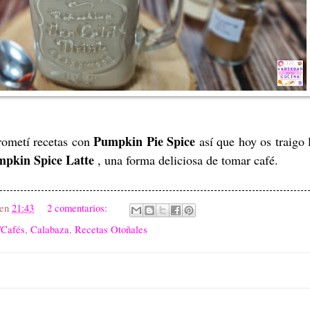
Pumpkin Pie Spice
rometí recetas con
así que hoy os traigo 
pkin Spice Latte
, una forma deliciosa de tomar café.
en
21:43
2 comentarios:
/Cafés
,
Calabaza
,
Recetas Otoñales