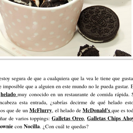
estoy segura de que a cualquiera que la vea le tiene que gusta
 imposible que a alguien en este mundo no le pueda gustar. 
helado
n
muy conocido en un restaurante de comida rápida. 
encabeza esta entrada, ¿sabrías decirme de qué helado est
McFlurry
McDonald's
nos que de un
, el helado de
que es to
Galletas Oreo
Galletas Chips Aho
ñar de varios toppings:
,
ownie
Nocilla
con
. ¿Con cuál te quedas?