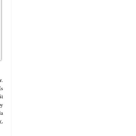
r.
Es
Si
oy
da
y
,