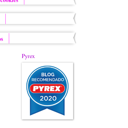
os
Pyrex