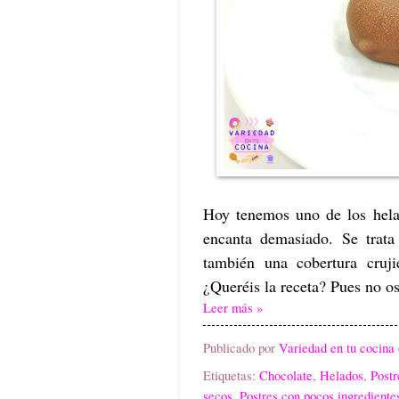
Hoy tenemos uno de los hela
encanta demasiado. Se trat
también una cobertura cruj
¿Queréis la receta? Pues no os
Leer más »
Publicado por
Variedad en tu cocina
Etiquetas:
Chocolate
,
Helados
,
Postr
secos
,
Postres con pocos ingrediente