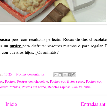
básica
Rocas de dos chocolate
pero con resultado perfecto:
postre
is un
para disfrutar vosotros mismos o para regalar. 
r con vuestros hijos. ¿Os animáis?
en
10:25
No hay comentarios:
ños
,
Postres
,
Postres con chocolate
,
Postres con frutos secos
,
Postres con
ostres rápidos
,
Postres sin horno
,
Recetas rápidas
,
San Valentín
Inicio
Entradas ant