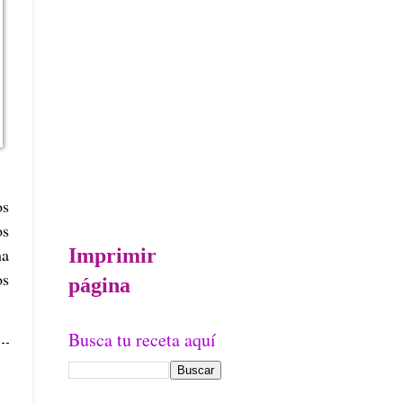
os
os
Imprimir
na
os
página
Busca tu receta aquí