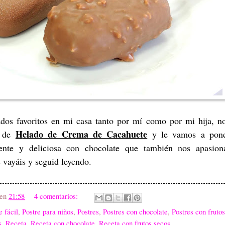
dos favoritos en mi casa tanto por mí como por mi hija, n
H
elado de Crema de Cacahuete
a de
y le vamos a pon
iente y deliciosa con chocolate que también nos apasion
 vayáis y seguid leyendo.
en
21:58
4 comentarios:
e fácil
,
Postre para niños
,
Postres
,
Postres con chocolate
,
Postres con frutos
s
,
Receta
,
Receta con chocolate
,
Receta con frutos secos