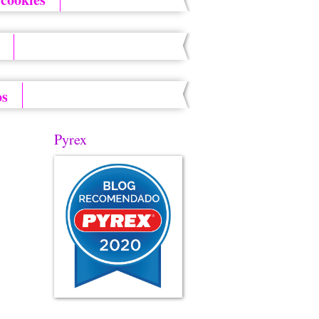
os
Pyrex